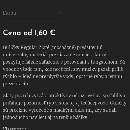
Farba
Cena od
1,60
€
Guličky Regular Zlaté (mosadzné) predstavujú
univerzálny materiál pre viazanie mušiek, ktorý
poskytuje ľahšie zaťaženie v porovnaní s tungstenom. Sú
vhodné všade tam, kde nechceš, aby mušky padali príliš
rýchlo – ideálne pre plytšie vody, opatrné ryby a jemnú
prezentáciu.
Zlatý povrch vytvára atraktívny odraz svetla a spoľahlivo
priťahuje pozornosť rýb v stojatej aj tečúcej vode. Guličky
sú precízne vyrobené s hladkými okrajmi, aby sa dali
jednoducho navliecť aj na tenšie háčiky.
Vlastnosti: