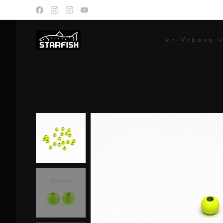
en-Výbava