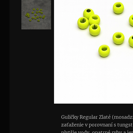
Guličky Regular Zlaté (mosadzn
zaťaženie v porovnaní s tungst
plytšie vody, opatrné ryby a j