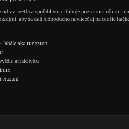
 odraz svetla a spoľahlivo priťahuje pozornosť rýb v stojat
rajmi, aby sa dali jednoducho navliecť aj na tenšie háčik
 ľahšie ako tungsten
ar
vyššiu atraktivitu
rímre
i viazaní