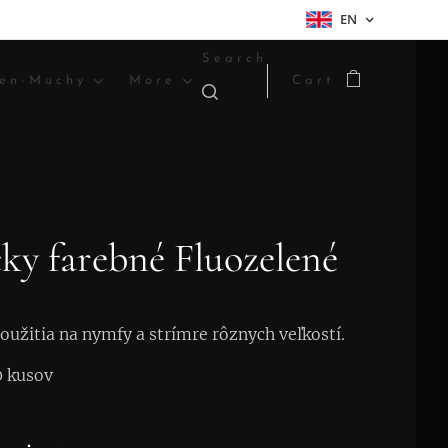
EN
Search
en-Muchy
More
Cart
ky farebné Fluozelené
užitia na nymfy a strímre rôznych veľkostí.
0 kusov