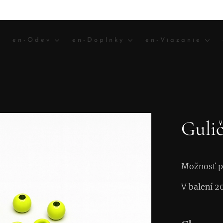
en-Odev
en-Doplnky
en-Viazanie
Gulič
Možnosť po
V balení 2