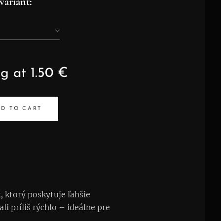
variant:
ng at
1.50
€
D TO CART
 ktorý poskytuje ľahšie
 príliš rýchlo – ideálne pre