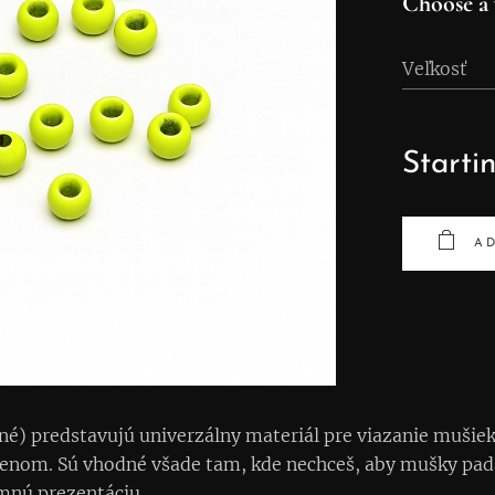
Choose a 
Veľkosť
Starti
AD
é) predstavujú univerzálny materiál pre viazanie mušiek,
enom. Sú vhodné všade tam, kde nechceš, aby mušky padali
emnú prezentáciu.