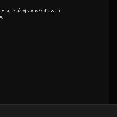
ej aj tečúcej vode. Guličky sú
y.