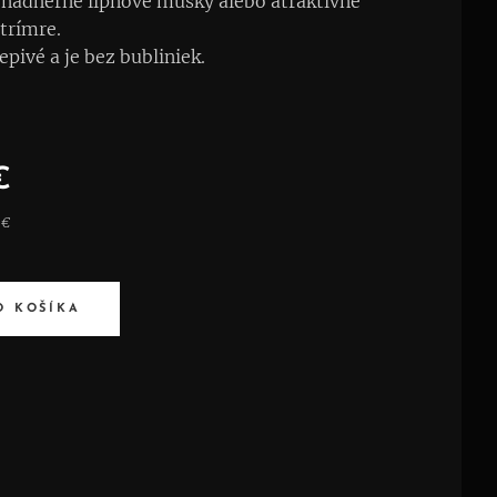
 nádherné lipňové mušky alebo atraktívne
strímre.
epivé a je bez bubliniek.
€
 €
O KOŠÍKA