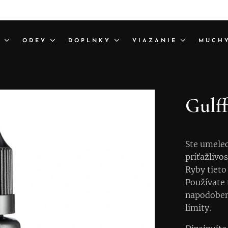
A
ODEV
DOPLNKY
VIAZANIE
MUCH
Gulff
Ste umelec
príťažlivos
Ryby tieto
Používate t
napodoben
limity.