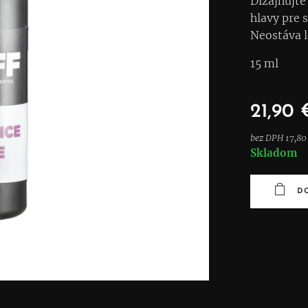
Dizajnujte
hlavy pre 
Neostáva l
15 ml
21,90
bez DPH 17,80
Skladom
D