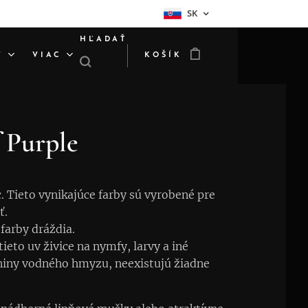
SK
HĽADAŤ
Y
VIAC
KOŠÍK
 Purple
. Tieto vynikajúce farby sú vyrobené pre
ť.
 farby dráždia.
ieto uv živice na nymfy, larvy a iné
iny vodného hmyzu, neexistujú žiadne