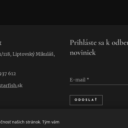
t
Prihláste sa k odbe
noviniek
1/118, Liptovský Mikuláš,
937 612
E-mail
tarfish.
sk
ODOSLAŤ
ečnosť našich stránok. Tým vám