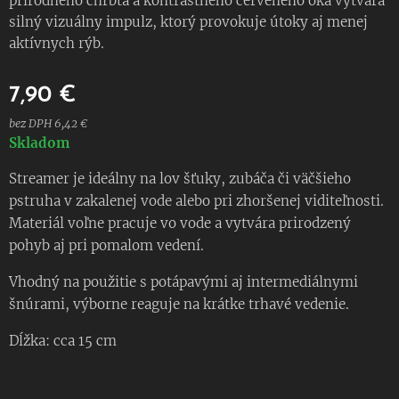
prírodného chrbta a kontrastného červeného oka vytvára
silný vizuálny impulz, ktorý provokuje útoky aj menej
aktívnych rýb.
7,90
€
bez DPH 6,42 €
Skladom
Streamer je ideálny na lov šťuky, zubáča či väčšieho
pstruha v zakalenej vode alebo pri zhoršenej viditeľnosti.
Materiál voľne pracuje vo vode a vytvára prirodzený
pohyb aj pri pomalom vedení.
Vhodný na použitie s potápavými aj intermediálnymi
šnúrami, výborne reaguje na krátke trhavé vedenie.
Dĺžka: cca 15 cm