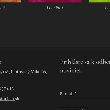
ink
Fluo Pink
Fl
t
Prihláste sa k odbe
noviniek
1/118, Liptovský Mikuláš,
937 612
E-mail
tarfish.
sk