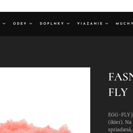
A
ODEV
DOPLNKY
VIAZANIE
MUCH
FAS
FLY
EGG-FLY je
(ikier). Na
spriadaná