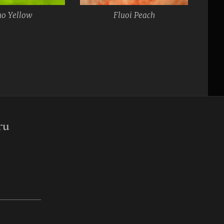
uo Yellow
Fluoi Peach
ru