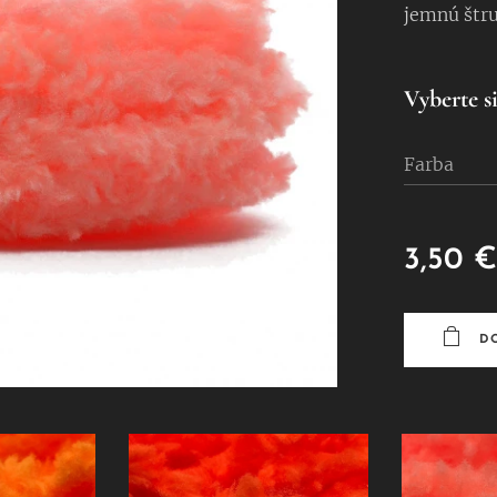
jemnú štru
Vyberte si
Farba
3,50
€
D