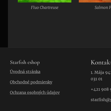
Fluo Chartreuse
Salmon P
Kontak
Starfish eshop
Úvodná stránka
1. Mája 94
031 01
Obchodné podmienky
+421 908 
Ochrana osobných údajov
starfish
@s