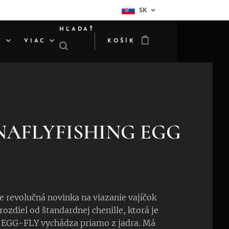
SK
HĽADAŤ
Y
VIAC
KOŠÍK
NAFLYFISHING EGG
 revolučná novinka na viazanie vajíčok
 rozdiel od štandardnej chenille, ktorá je
, EGG-FLY vychádza priamo z jadra. Má