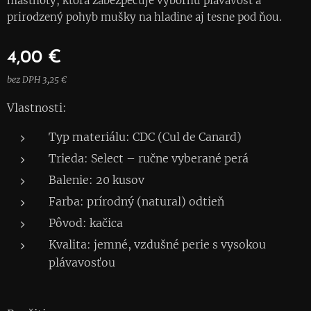
mastnoty, ktorá zabezpečuje výbornú plávavosť a
prirodzený pohyb mušky na hladine aj tesne pod ňou.
4,00
€
bez DPH 3,25 €
Vlastnosti:
Typ materiálu: CDC (Cul de Canard)
Trieda: Select – ručne vyberané perá
Balenie: 20 kusov
Farba: prírodný (natural) odtieň
Pôvod: kačica
Kvalita: jemné, vzdušné perie s vysokou
plávavosťou