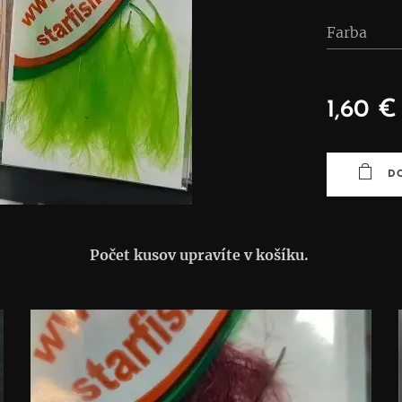
Farba
1,60
€
D
Počet kusov upravíte v košíku.