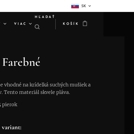
SK
HĽADAŤ
Y
VIAC
KOŠÍK
Farebné
je vhodné na krídelká suchých mušiek a
 Tento materiál skvele pláva.
5 pierok
 variant: