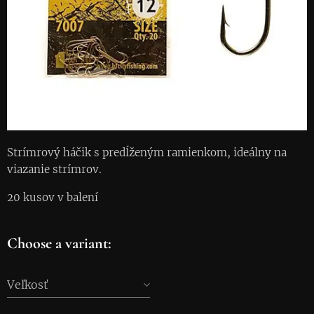
Strímrový háčik s predĺženým ramienkom, ideálny na
viazanie strímrov.
20 kusov v balení
Choose a variant:
Veľkosť