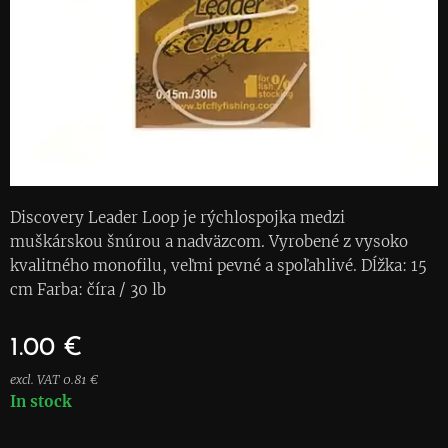
Discovery Leader Loop je rýchlospojka medzi
muškárskou šnúrou a nadväzcom. Vyrobené z vysoko
kvalitného monofilu, veľmi pevné a spoľahlivé. Dĺžka: 15
cm Farba: číra / 30 lb
1.00
€
excl. VAT 0.81 €
In stock