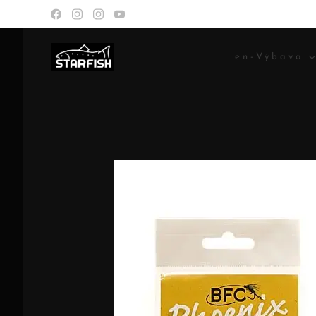
en-Výbava