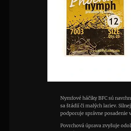
Nymfové háčiky BFC sú navrhnu
sa štádií či malých lariev. Siln
podporuje správne posadenie v
Povrchová úprava zvyšuje odol