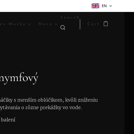
EN
Search
en-Muchy
More
Cart
nymfový
čiky s menším oblúčikom, kvôli zníženiu
hytávania o rôzne prekážky vo vode.
 balení