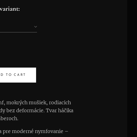
variant:
D TO CART
mf, mokrých mušiek, rodiacich
rúdy bez deformácie. Tvar háčika
áberoch.
ľba pre moderné nymfovanie –