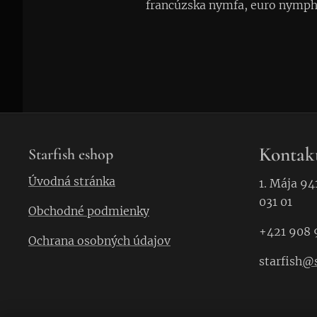
francúzska nymfa, euro nymphi
Kontak
Starfish eshop
Úvodná stránka
1. Mája 94
031 01
Obchodné podmienky
+421 908 
Ochrana osobných údajov
starfish
@s