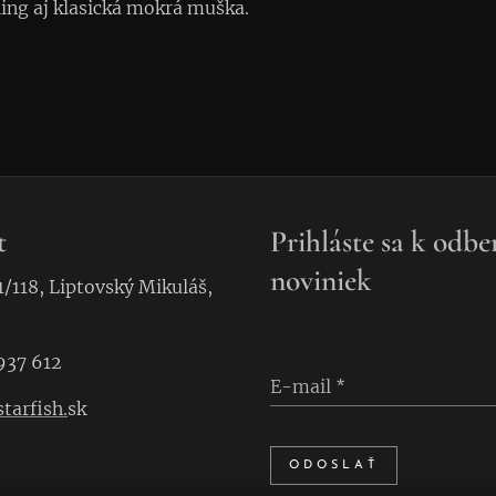
ng aj klasická mokrá muška.
t
Prihláste sa k odbe
noviniek
1/118, Liptovský Mikuláš,
937 612
E-mail
tarfish.
sk
ODOSLAŤ