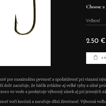
Choose a 
Veľkosť
2.50
€
AD
té pre maximálnu pevnosť a spoľahlivosť pri viazaní ný
ejší drôt zaručuje, že háčik zvládne aj veľké ryby a silné p
zoru vo vode a poskytuje výborný zásek aj pri jemných z
nosť voči korózii a zaručuje dlhú životnosť. Výborná vo