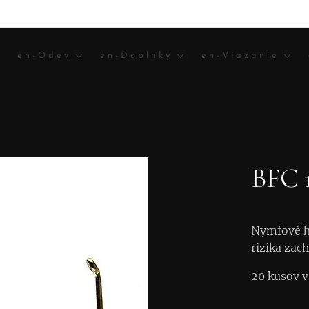
en-Odev
en-Doplnky
en-Viazanie
BFC 
Nymfové há
rizika zac
20 kusov v