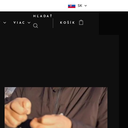
SK
HĽADAŤ
Y
VIAC
KOŠÍK